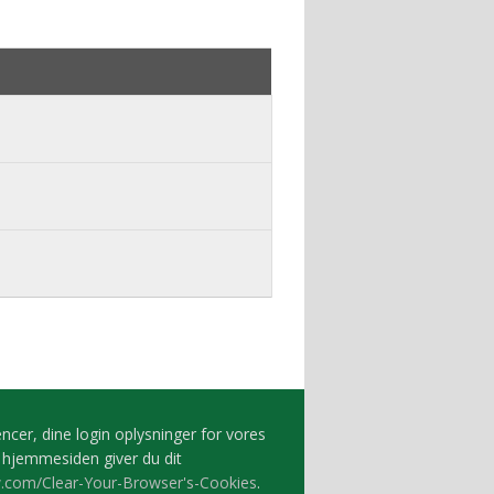
ncer, dine login oplysninger for vores
e hjemmesiden giver du dit
w.com/Clear-Your-Browser's-Cookies
.