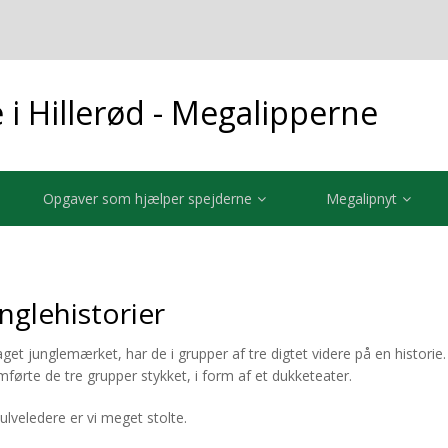
i Hillerød - Megalipperne
Opgaver som hjælper spejderne
Megalipnyt
nglehistorier
get junglemærket, har de i grupper af tre digtet videre på en historie.
førte de tre grupper stykket, i form af et dukketeater.
ulveledere er vi meget stolte.