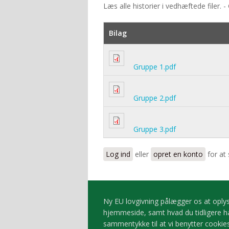
Læs alle historier i vedhæftede filer. -
Bilag
Gruppe 1.pdf
Gruppe 2.pdf
Gruppe 3.pdf
Log ind
eller
opret en konto
for at
Ny EU lovgivning pålægger os at oplyse
hjemmeside, samt hvad du tidligere har
sammentykke til at vi benytter cookies