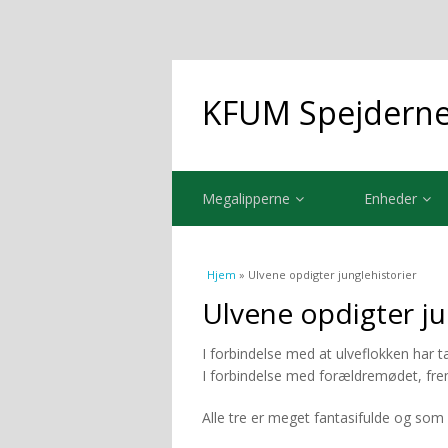
KFUM Spejderne 
Megalipperne
Enheder
Du er her
Hjem
» Ulvene opdigter junglehistorier
Ulvene opdigter ju
I forbindelse med at ulveflokken har ta
I forbindelse med forældremødet, frem
Alle tre er meget fantasifulde og som 