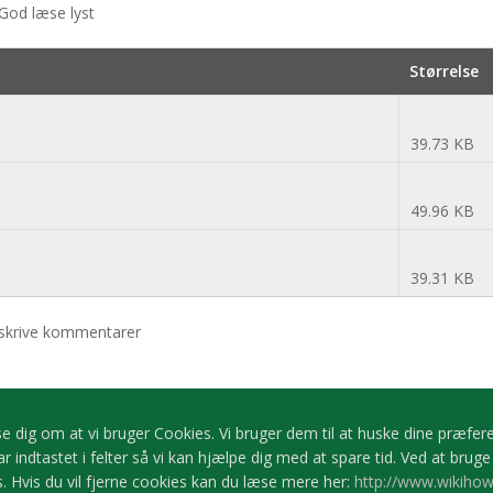
 God læse lyst
Størrelse
39.73 KB
49.96 KB
39.31 KB
 skrive kommentarer
 dig om at vi bruger Cookies. Vi bruger dem til at huske dine præfere
 indtastet i felter så vi kan hjælpe dig med at spare tid. Ved at brug
. Hvis du vil fjerne cookies kan du læse mere her:
http://www.wikiho